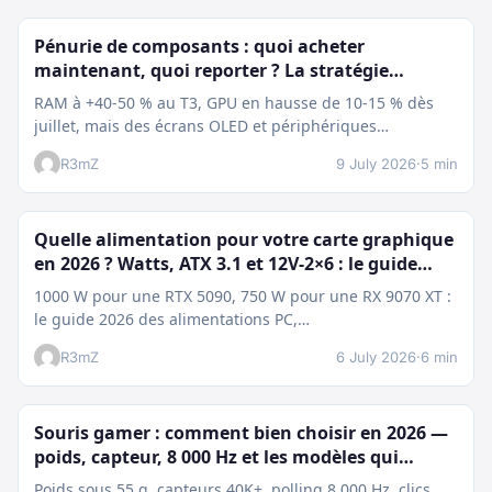
Pénurie de composants : quoi acheter
maintenant, quoi reporter ? La stratégie
d’upgrade de juillet 2026
RAM à +40-50 % au T3, GPU en hausse de 10-15 % dès
juillet, mais des écrans OLED et périphériques…
R3mZ
9 July 2026
·
5 min
Quelle alimentation pour votre carte graphique
en 2026 ? Watts, ATX 3.1 et 12V-2×6 : le guide
complet
1000 W pour une RTX 5090, 750 W pour une RX 9070 XT :
le guide 2026 des alimentations PC,…
R3mZ
6 July 2026
·
6 min
Souris gamer : comment bien choisir en 2026 —
poids, capteur, 8 000 Hz et les modèles qui
dominent
Poids sous 55 g, capteurs 40K+, polling 8 000 Hz, clics