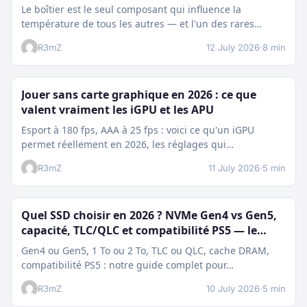
guide complet
Le boîtier est le seul composant qui influence la
température de tous les autres — et l'un des rares
épargnés…
R3mZ
12 July 2026
·
8 min
Jouer sans carte graphique en 2026 : ce que
valent vraiment les iGPU et les APU
Esport à 180 fps, AAA à 25 fps : voici ce qu'un iGPU
permet réellement en 2026, les réglages qui…
R3mZ
11 July 2026
·
5 min
Quel SSD choisir en 2026 ? NVMe Gen4 vs Gen5,
capacité, TLC/QLC et compatibilité PS5 — le
guide complet
Gen4 ou Gen5, 1 To ou 2 To, TLC ou QLC, cache DRAM,
compatibilité PS5 : notre guide complet pour…
R3mZ
10 July 2026
·
5 min