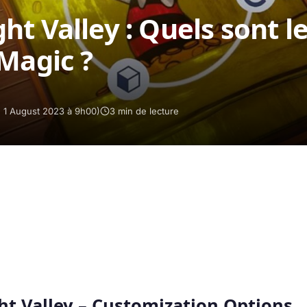
t Valley : Quels sont l
 Magic ?
le 1 August 2023 à 9h00)
3 min de lecture
t Valley – Customization Options