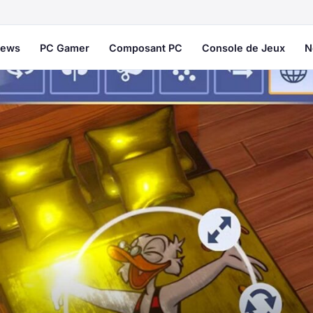
ews
PC Gamer
Composant PC
Console de Jeux
N