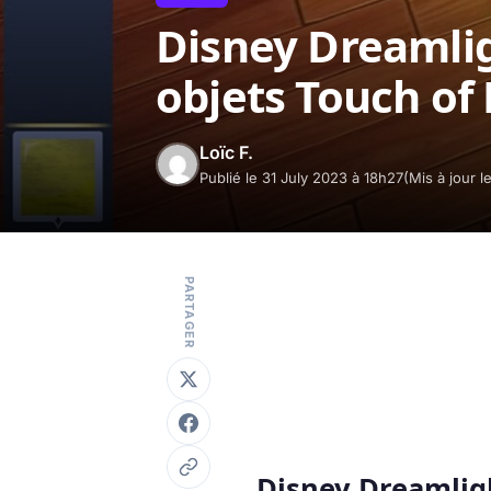
Disney Dreamligh
objets Touch of
Loïc F.
Publié le 31 July 2023 à 18h27
(Mis à jour 
PARTAGER
Disney Dreamligh