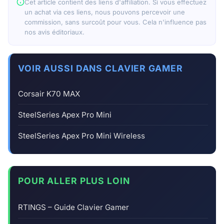
Cet article contient des liens d'affiliation. Si vous effectuez
un achat via ces liens, nous pouvons percevoir une
commission, sans surcoût pour vous. Cela n'influence pas
nos avis éditoriaux.
VOIR AUSSI DANS CLAVIER GAMER
Corsair K70 MAX
SteelSeries Apex Pro Mini
SteelSeries Apex Pro Mini Wireless
POUR ALLER PLUS LOIN
RTINGS – Guide Clavier Gamer