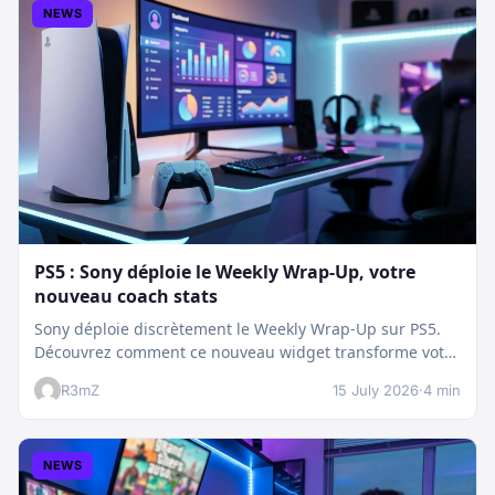
NEWS
PS5 : Sony déploie le Weekly Wrap-Up, votre
nouveau coach stats
Sony déploie discrètement le Weekly Wrap-Up sur PS5.
Découvrez comment ce nouveau widget transforme votre
dashboard et booste votre suivi…
R3mZ
15 July 2026
·
4 min
NEWS