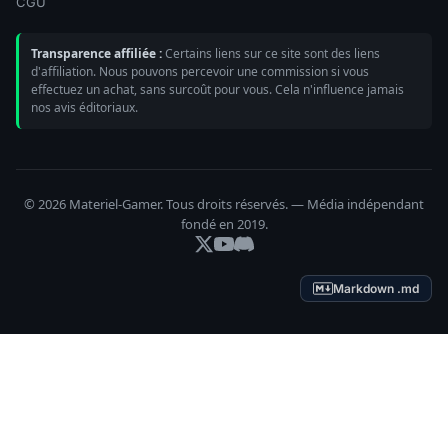
CGU
Transparence affiliée :
Certains liens sur ce site sont des liens
d'affiliation. Nous pouvons percevoir une commission si vous
effectuez un achat, sans surcoût pour vous. Cela n'influence jamais
nos avis éditoriaux.
© 2026 Materiel-Gamer. Tous droits réservés. — Média indépendant
fondé en 2019.
Markdown .md