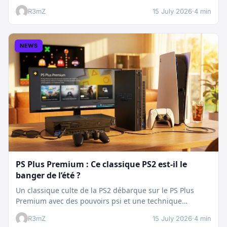
plan…
R3mZ
15 July 2026
·
4 min
NEWS
PS Plus Premium : Ce classique PS2 est-il le
banger de l’été ?
Un classique culte de la PS2 débarque sur le PS Plus
Premium avec des pouvoirs psi et une technique
boostée.…
R3mZ
15 July 2026
·
4 min