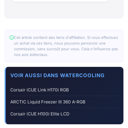
Cet article contient des liens d'affiliation. Si vous effectuez
un achat via ces liens, nous pouvons percevoir une
commission, sans surcoût pour vous. Cela n'influence pas
nos avis éditoriaux.
VOIR AUSSI DANS WATERCOOLING
Corsair iCUE Link H170i RGB
ARCTIC Liquid Freezer III 360 A-RGB
Corsair iCUE H100i Elite LCD