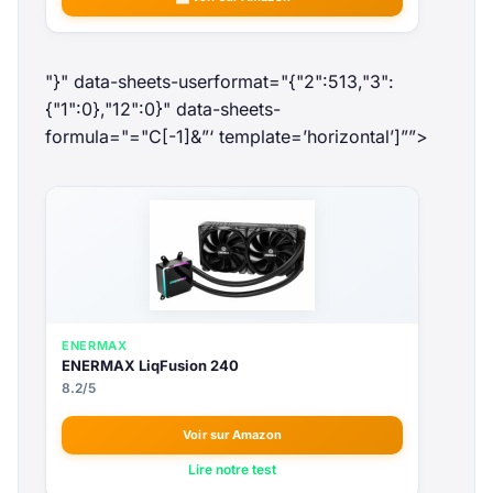
"}" data-sheets-userformat="{"2":513,"3":
{"1":0},"12":0}" data-sheets-
formula="="
C[-1]&”‘ template=’horizontal’]””>
ENERMAX
ENERMAX LiqFusion 240
8.2/5
Voir sur Amazon
Lire notre test