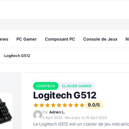
ews
PC Gamer
Composant PC
Console de Jeux
N
Logitech G512
LOGITECH
CLAVIER GAMER
Logitech G512
9.0/5
Par
Adrien L.
4 April 2023
· Mis à jour le
26 April 2023
Le Logitech G512 est un clavier de jeu mécan