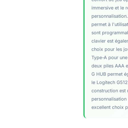
immersive et le r
personnalisation
permet à l'utilis
sont programmable
clavier est égal
choix pour les j
Type-A pour une i
deux piles AAA et
G HUB permet éga
le Logitech G512 
construction est 
personnalisation 
excellent choix 