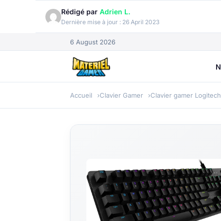
Rédigé par
Adrien L.
Dernière mise à jour :
26 April 2023
6 August 2026
N
Accueil
Clavier Gamer
Clavier gamer Logitech