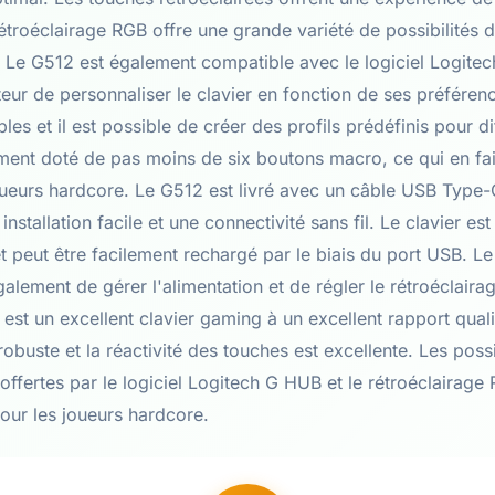
étroéclairage RGB offre une grande variété de possibilités 
. Le G512 est également compatible avec le logiciel Logite
ateur de personnaliser le clavier en fonction de ses préfére
s et il est possible de créer des profils prédéfinis pour di
ement doté de pas moins de six boutons macro, ce qui en fai
oueurs hardcore. Le G512 est livré avec un câble USB Type-
nstallation facile et une connectivité sans fil. Le clavier es
 peut être facilement rechargé par le biais du port USB. Le 
lement de gérer l'alimentation et de régler le rétroéclaira
est un excellent clavier gaming à un excellent rapport quali
robuste et la réactivité des touches est excellente. Les possi
offertes par le logiciel Logitech G HUB et le rétroéclairage
pour les joueurs hardcore.