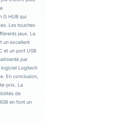
de
ch G HUB qui
nces. Les touches
fférents jeux. Le
t un excellent
C et un port USB
t alimenté par
logiciel Logitech
ge. En conclusion,
té-prix. La
bilités de
 RGB en font un