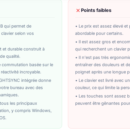
Points faibles
GB qui permet de
• Le prix est assez élevé et
 clavier selon vos
abordable pour certains.
• Il est assez gros et enco
 et durable construit à
qui recherchent un clavier 
de qualité.
• Il n'est pas très ergonomi
e commutation basée sur le
entraîner des douleurs et d
 réactivité incroyable.
poignet après une longue pér
LIGHTSYNC intégrée donne
• Le clavier est livré avec un
à votre bureau avec des
couleur, ce qui limite la per
namiques.
• Les touches sont assez b
tous les principaux
peuvent être gênantes pour 
ation, y compris Windows,
OS.