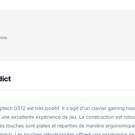
omie
dict
itech G512 est très positif. Il s'agit d'un clavier gaming h
 une excellente expérience de jeu. La construction est robus
 Les touches sont plates et réparties de manière ergonomique
ptimal. Les touches rétroéclairées offrent une expérience de