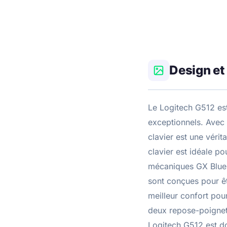
Design et
Le Logitech G512 es
exceptionnels. Avec 
clavier est une véri
clavier est idéale po
mécaniques GX Blue q
sont conçues pour êt
meilleur confort pou
deux repose-poignets 
Logitech G512 est do