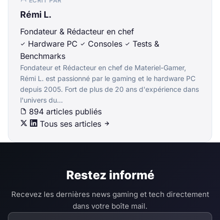
ÉCRIT PAR
Rémi L.
Fondateur & Rédacteur en chef
Hardware PC
Consoles
Tests &
Benchmarks
Fondateur et Rédacteur en chef de Materiel-Gamer,
Rémi L. est passionné par le gaming et le hardware PC
depuis 2005. Fort de plus de 20 ans d'expérience dans
l'univers du...
894 articles publiés
Tous ses articles
Restez informé
Recevez les dernières news gaming et tech directement
dans votre boîte mail.