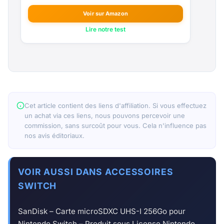
Voir sur Amazon
Lire notre test
Cet article contient des liens d'affiliation. Si vous effectuez
un achat via ces liens, nous pouvons percevoir une
commission, sans surcoût pour vous. Cela n'influence pas
nos avis éditoriaux.
VOIR AUSSI DANS ACCESSOIRES
SWITCH
SanDisk – Carte microSDXC UHS-I 256Go pour
Nintendo Switch – Produit sous License Nintendo