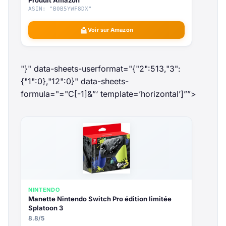
Produit Amazon
ASIN: "B0B5YWF8DX"
Voir sur Amazon
"}" data-sheets-userformat="{"2":513,"3":
{"1":0},"12":0}" data-sheets-
formula="="
C[-1]&”‘ template=’horizontal’]””>
NINTENDO
Manette Nintendo Switch Pro édition limitée
Splatoon 3
8.8/5