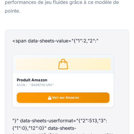
performances de jeu fluides grâce à ce modèle de
pointe.
<span data-sheets-value="{"1":2,"2":"
Produit Amazon
ASIN: "B09NTNCGMV"
Voir sur Amazon
"}" data-sheets-userformat="{"2":513,"3":
{"1":0},"12":0}" data-sheets-