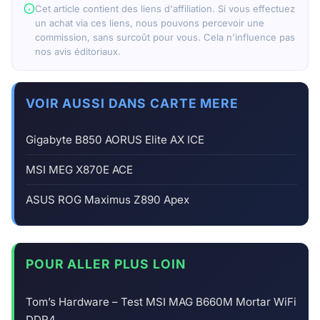
Cet article contient des liens d'affiliation. Si vous effectuez
un achat via ces liens, nous pouvons percevoir une
commission, sans surcoût pour vous. Cela n'influence pas
nos avis éditoriaux.
VOIR AUSSI DANS CARTE MERE
Gigabyte B850 AORUS Elite AX ICE
MSI MEG X870E ACE
ASUS ROG Maximus Z890 Apex
POUR ALLER PLUS LOIN
Tom’s Hardware – Test MSI MAG B660M Mortar WiFi
DDR4