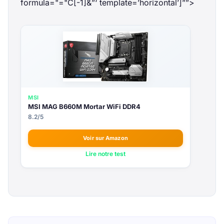
formula="="
C[-1]&”‘ template=’horizontal’]””>
MSI
MSI MAG B660M Mortar WiFi DDR4
8.2/5
Voir sur Amazon
Lire notre test