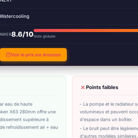
Watercooling
8.6/10
GAMER
Note globale
Voir le prix sur Amazon
Points faibles
ar eau de haute
- La pompe et le radiateur 
raken X63 280mm offre une
volumineux et peuvent oc
idissement supérieure à
d'espace dans un boîtier.
 de refroidissement air + eau
- Le bruit peut être légèrem
d'autres modèles similaires.