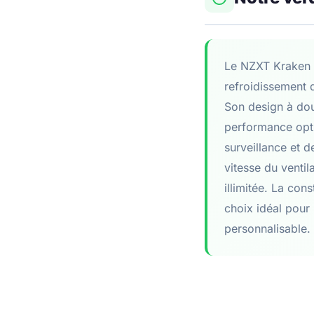
Le NZXT Kraken X
refroidissement d
Son design à dou
performance optim
surveillance et d
vitesse du venti
illimitée. La con
choix idéal pour 
personnalisable.