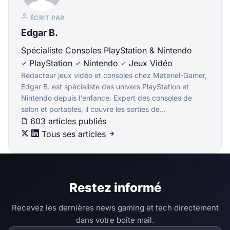
ÉCRIT PAR
Edgar B.
Spécialiste Consoles PlayStation & Nintendo
PlayStation
Nintendo
Jeux Vidéo
Rédacteur jeux vidéo et consoles chez Materiel-Gamer,
Edgar B. est spécialiste des univers PlayStation et
Nintendo depuis l'enfance. Expert des consoles de
salon et portables, il couvre les sorties de...
603 articles publiés
Tous ses articles
Restez informé
Recevez les dernières news gaming et tech directement
dans votre boîte mail.