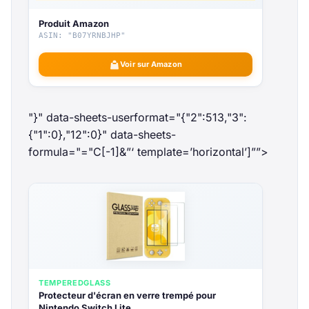
Produit Amazon
ASIN: "B07YRNBJHP"
Voir sur Amazon
"}" data-sheets-userformat="{"2":513,"3":
{"1":0},"12":0}" data-sheets-
formula="="
C[-1]&”‘ template=’horizontal’]””>
TEMPEREDGLASS
Protecteur d'écran en verre trempé pour
Nintendo Switch Lite