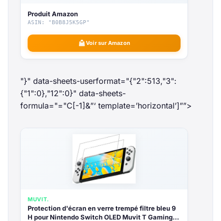
Produit Amazon
ASIN: "B0B8J5K5GP"
Voir sur Amazon
"}" data-sheets-userformat="{"2":513,"3":
{"1":0},"12":0}" data-sheets-
formula="="
C[-1]&”‘ template=’horizontal’]””>
MUVIT.
Protection d'écran en verre trempé filtre bleu 9
H pour Nintendo Switch OLED Muvit T Gaming