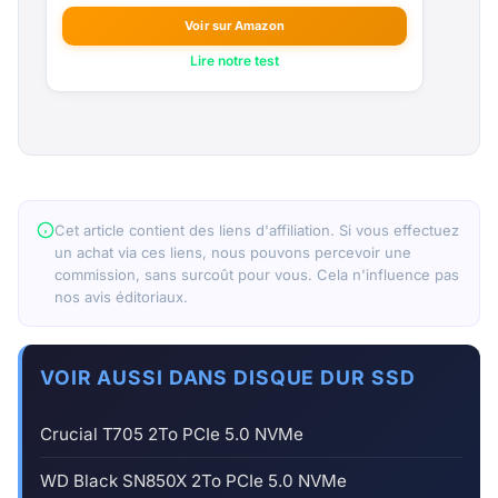
Voir sur Amazon
Lire notre test
Cet article contient des liens d'affiliation. Si vous effectuez
un achat via ces liens, nous pouvons percevoir une
commission, sans surcoût pour vous. Cela n'influence pas
nos avis éditoriaux.
VOIR AUSSI DANS DISQUE DUR SSD
Crucial T705 2To PCIe 5.0 NVMe
WD Black SN850X 2To PCIe 5.0 NVMe