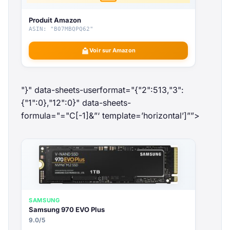
Produit Amazon
ASIN: "B07MBQPQ62"
Voir sur Amazon
"}" data-sheets-userformat="{"2":513,"3":
{"1":0},"12":0}" data-sheets-
formula="="
C[-1]&”‘ template=’horizontal’]””>
SAMSUNG
Samsung 970 EVO Plus
9.0/5