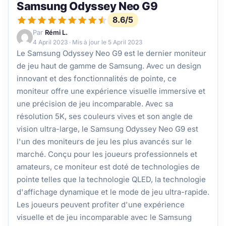
Samsung Odyssey Neo G9
8.6/5
Par
Rémi L.
4 April 2023
· Mis à jour le
5 April 2023
Le Samsung Odyssey Neo G9 est le dernier moniteur
de jeu haut de gamme de Samsung. Avec un design
innovant et des fonctionnalités de pointe, ce
moniteur offre une expérience visuelle immersive et
une précision de jeu incomparable. Avec sa
résolution 5K, ses couleurs vives et son angle de
vision ultra-large, le Samsung Odyssey Neo G9 est
l'un des moniteurs de jeu les plus avancés sur le
marché. Conçu pour les joueurs professionnels et
amateurs, ce moniteur est doté de technologies de
pointe telles que la technologie QLED, la technologie
d'affichage dynamique et le mode de jeu ultra-rapide.
Les joueurs peuvent profiter d'une expérience
visuelle et de jeu incomparable avec le Samsung