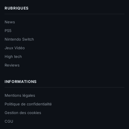
RUBRIQUES
News
PS5
Nintendo Switch
Jeux Vidéo
High tech
Reviews
INFORMATIONS
Mentions légales
Politique de confidentialité
Gestion des cookies
CGU