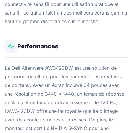
connectivité sans fil pour une utilisation pratique et
sans fil, ce qui en fait l'un des meilleurs écrans gaming
haut de gamme disponibles sur le marché.
Performances
La Dell Alienware AW3423DW est une solution de
performance ultime pour les gamers et les créateurs
de contenu. Avec un écran incurvé 34 pouces avec
une résolution de 3440 x 1440, un temps de réponse
de 4 ms et un taux de rafraîchissement de 120 Hz,
l'AW3423DW offre une incroyable qualité d'image
avec des couleurs riches et précises. De plus, le
moniteur est certifié NVIDIA G-SYNC pour une