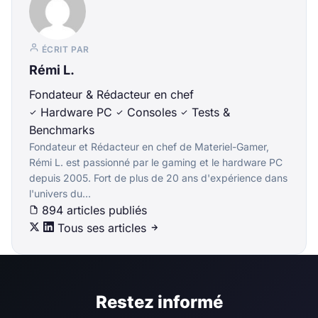
ÉCRIT PAR
Rémi L.
Fondateur & Rédacteur en chef
Hardware PC
Consoles
Tests &
Benchmarks
Fondateur et Rédacteur en chef de Materiel-Gamer,
Rémi L. est passionné par le gaming et le hardware PC
depuis 2005. Fort de plus de 20 ans d'expérience dans
l'univers du...
894 articles publiés
Tous ses articles
Restez informé