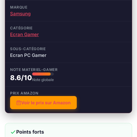
MARQUE
Samsung
CATÉGORIE
Ecran Gamer
SOUS-CATÉGORIE
Ecran PC Gamer
NOTE MATERIEL-GAMER
8.6/10
Note globale
PRIX AMAZON
Voir le prix sur Amazon
Points forts