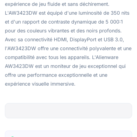
expérience de jeu fluide et sans déchirement.
L'AW3423DW est équipé d'une luminosité de 350 nits
et d'un rapport de contraste dynamique de 5 000:1
pour des couleurs vibrantes et des noirs profonds.
Avec sa connectivité HDMI, DisplayPort et USB 3.0,
l'AW3423DW offre une connectivité polyvalente et une
compatibilité avec tous les appareils. L'Alienware
AW3423DW est un moniteur de jeu exceptionnel qui
offre une performance exceptionnelle et une
expérience visuelle immersive.