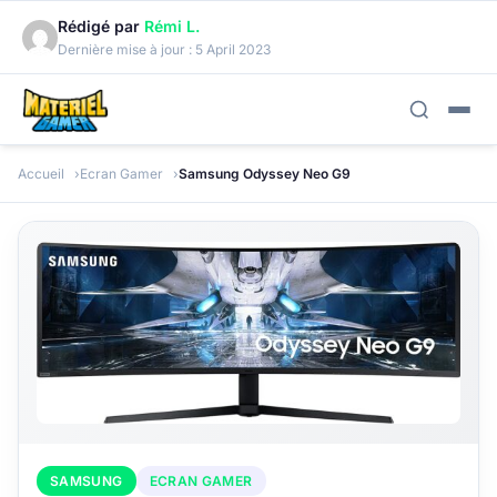
Rédigé par
Rémi L.
Dernière mise à jour :
5 April 2023
Accueil
Ecran Gamer
Samsung Odyssey Neo G9
SAMSUNG
ECRAN GAMER