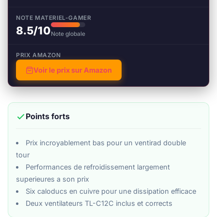
NOTE MATERIEL-GAMER
8.5/10
Note globale
PRIX AMAZON
Voir le prix sur Amazon
Points forts
Prix incroyablement bas pour un ventirad double
tour
Performances de refroidissement largement
superieures a son prix
Six caloducs en cuivre pour une dissipation efficace
Deux ventilateurs TL-C12C inclus et corrects