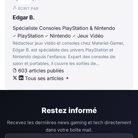
ÉCRIT PAR
Edgar B.
Spécialiste Consoles PlayStation & Nintendo
PlayStation
Nintendo
Jeux Vidéo
Rédacteur jeux vidéo et consoles chez Materiel-Gamer,
Edgar B. est spécialiste des univers PlayStation et
Nintendo depuis l'enfance. Expert des consoles de
salon et portables, il couvre les sorties de...
603 articles publiés
Tous ses articles
Restez informé
Recevez les dernières news gaming et tech directement
dans votre boîte mail.