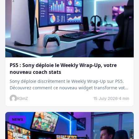
PS5 : Sony déploie le Weekly Wrap-Up, votre
nouveau coach stats
Sony déploie discrètement le Weekly Wrap-Up sur PS5.
Découvrez comment ce nouveau widget transforme votre
dashboard et booste votre suivi…
R3mZ
15 July 2026
·
4 min
NEWS