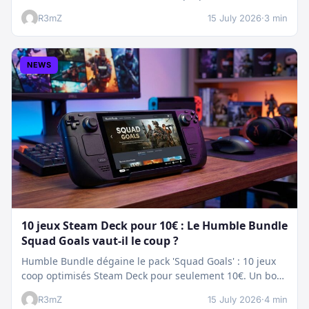
nettoyage…
R3mZ
15 July 2026
·
3 min
NEWS
10 jeux Steam Deck pour 10€ : Le Humble Bundle
Squad Goals vaut-il le coup ?
Humble Bundle dégaine le pack 'Squad Goals' : 10 jeux
coop optimisés Steam Deck pour seulement 10€. Un bon
plan…
R3mZ
15 July 2026
·
4 min