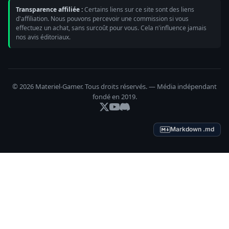
Transparence affiliée :
Certains liens sur ce site sont des liens
d'affiliation. Nous pouvons percevoir une commission si vous
effectuez un achat, sans surcoût pour vous. Cela n'influence jamais
nos avis éditoriaux.
© 2026 Materiel-Gamer. Tous droits réservés. — Média indépendant
fondé en 2019.
Markdown .md