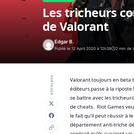
Les tricheurs c
de Valorant
Edgar B.
Publié le 12 April 2020 à 12h38
2 min de 
PARTAGER
Valorant toujours en beta t
éditeurs passe à la riposte
se battre avec les tricheu
de cheats. Riot Games veut 
le fait qu’il peut réussir 
département anti-triche dé
espérait qu’ils auraient 