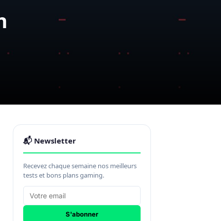
n
📬 Newsletter
Recevez chaque semaine nos meilleurs
tests et bons plans gaming.
S'abonner