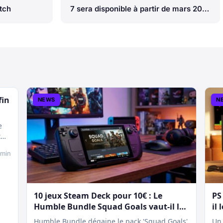
tch
7 sera disponible à partir de mars 2021,
un an d'exclusivité pour PS4
fin
NEWS
N
e
t
 min
10 jeux Steam Deck pour 10€ : Le
PS
Humble Bundle Squad Goals vaut-il le
il 
coup ?
Humble Bundle dégaine le pack 'Squad Goals'
Un 