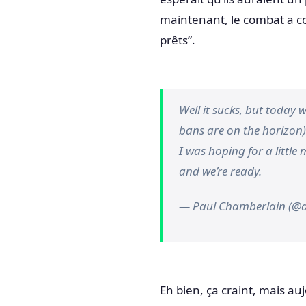
maintenant, le combat a co
prêts”.
Well it sucks, but today 
bans are on the horizon)
I was hoping for a little 
and we’re ready.
— Paul Chamberlain (@
Eh bien, ça craint, mais a