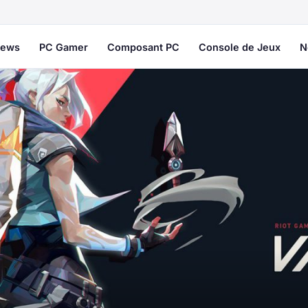
ews
PC Gamer
Composant PC
Console de Jeux
N