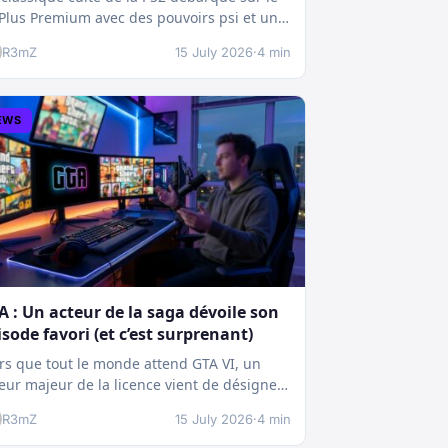
Plus Premium avec des pouvoirs psi et une
chnique boostée.…
R3mZ
15 July 2026
·
4 min
EWS
A : Un acteur de la saga dévoile son
isode favori (et c’est surprenant)
rs que tout le monde attend GTA VI, un
eur majeur de la licence vient de désigner
pisode ayant la…
R3mZ
15 July 2026
·
4 min