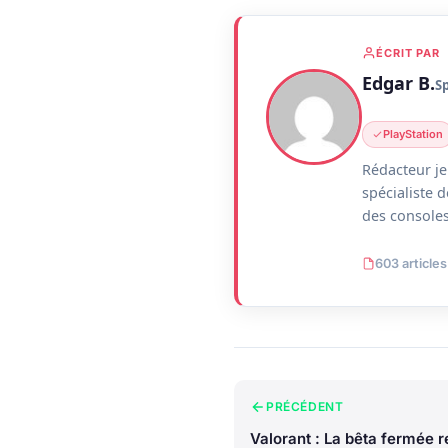
ÉCRIT PAR
Edgar B.
S
PlayStation
Rédacteur je
spécialiste 
des consoles 
603 articles
PRÉCÉDENT
Valorant : La bêta fermée r