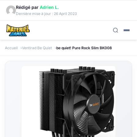
Rédigé par
Adrien L.
Dernière mise à jour :
26 April 2023
Accueil
Ventirad Be Quiet
be quiet! Pure Rock Slim BK008