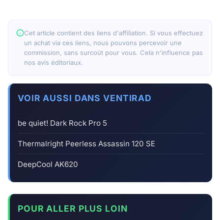
Cet article contient des liens d'affiliation. Si vous effectuez
un achat via ces liens, nous pouvons percevoir une
commission, sans surcoût pour vous. Cela n'influence pas
nos avis éditoriaux.
VOIR AUSSI DANS VENTIRAD
be quiet! Dark Rock Pro 5
Thermalright Peerless Assassin 120 SE
DeepCool AK620
POUR ALLER PLUS LOIN