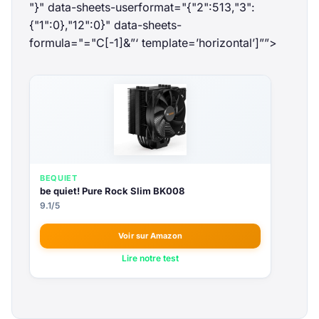
"}" data-sheets-userformat="{"2":513,"3":
{"1":0},"12":0}" data-sheets-
formula="="
C[-1]&”‘ template=’horizontal’]””>
BEQUIET
be quiet! Pure Rock Slim BK008
9.1/5
Voir sur Amazon
Lire notre test