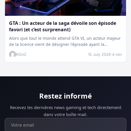
GTA : Un acteur de la saga dévoile son épisode
favori (et c’est surprenant)
Alors que tout le monde attend GTA VI, un acteur majeur
de la licence vient de désigner l'épisode ayant la…
R3mZ
15 July 2026
·
4 min
Restez informé
Recevez les dernières news gaming et tech directement
dans votre boîte mail.