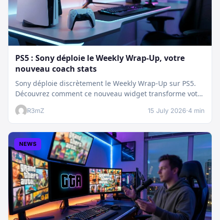
PS5 : Sony déploie le Weekly Wrap-Up, votre
nouveau coach stats
Sony déploie discrètement le Weekly Wrap-Up sur PS5.
Découvrez comment ce nouveau widget transforme votre
dashboard et booste votre suivi…
R3mZ
15 July 2026
·
4 min
NEWS