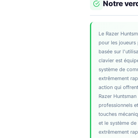
Notre ver
Le Razer Huntsma
pour les joueurs
basée sur l'utili
clavier est équip
système de commu
extrêmement rapi
action qui offren
Razer Huntsman To
professionnels e
touches mécaniqu
et le système de
extrêmement rapi