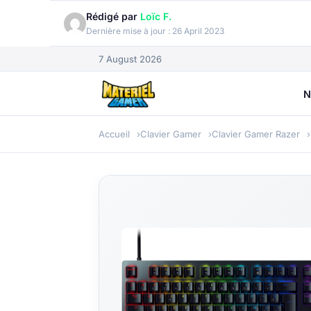
Rédigé par
Loïc F.
Dernière mise à jour :
26 April 2023
7 August 2026
N
Accueil
Clavier Gamer
Clavier Gamer Razer