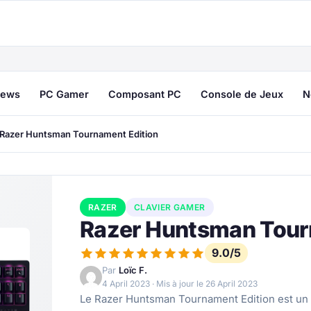
ews
PC Gamer
Composant PC
Console de Jeux
N
Razer Huntsman Tournament Edition
RAZER
CLAVIER GAMER
Razer Huntsman Tour
9.0/5
Par
Loïc F.
4 April 2023
· Mis à jour le
26 April 2023
Le Razer Huntsman Tournament Edition est un