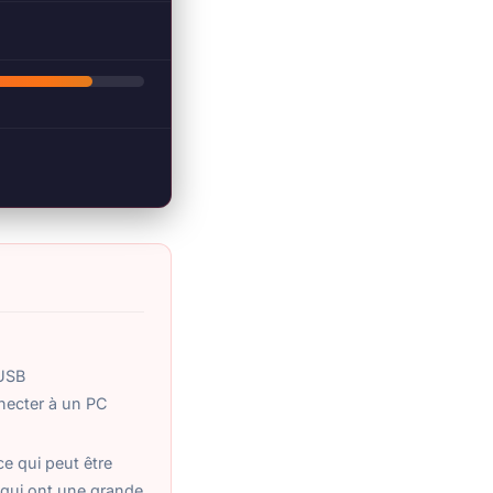
 USB
necter à un PC
ce qui peut être
s qui ont une grande