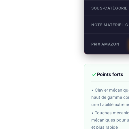
SOUS-CATÉGORIE
NOTE MATERIEL-
PRIX AMAZON
Points forts
• Clavier mécaniq
haut de gamme conç
une fiabilité extrêm
• Touches mécaniq
mécaniques pour u
et plus rapide