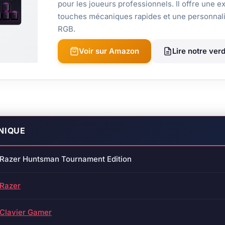
pour les joueurs professionnels. Il offre une e
touches mécaniques rapides et une personnali
RGB.
Voir sur Amazon
Lire notre verd
NIQUE
Razer Huntsman Tournament Edition
Razer
Clavier Gamer