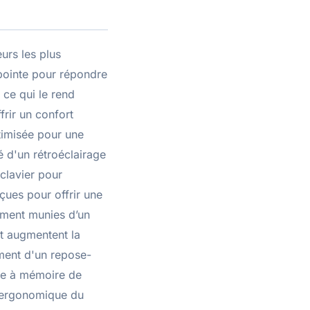
urs les plus
 pointe pour répondre
 ce qui le rend
frir un confort
timisée pour une
é d'un rétroéclairage
clavier pour
çues pour offrir une
lement munies d’un
t augmentent la
ement d'un repose-
sse à mémoire de
n ergonomique du