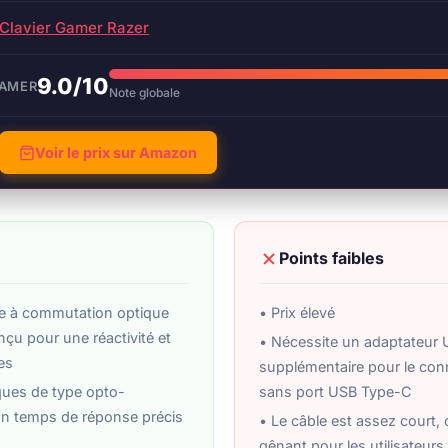
Clavier Gamer Razer
9.0/10
GAMER
Note globale
Voir le prix sur Amazon
Points faibles
ue à commutation optique
• Prix élevé
u pour une réactivité et
• Nécessite un adaptateur
es
supplémentaire pour le con
ues de type opto-
sans port USB Type-C
n temps de réponse précis
• Le câble est assez court, 
gênant pour les utilisateur