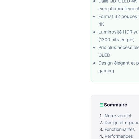
Dalle QD-OLED 4K 
exceptionnellement
Format 32 pouces i
4K
Luminosité HDR su
(1300 nits en pic)
Prix plus accessib
OLED
Design élégant et p
gaming
Sommaire
Notre verdict
Design et ergon
Fonctionnalités
Performances