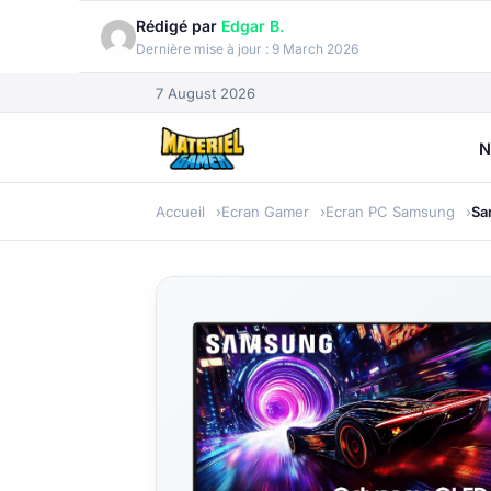
Rédigé par
Edgar B.
Dernière mise à jour :
9 March 2026
7 August 2026
N
Accueil
Ecran Gamer
Ecran PC Samsung
Sa