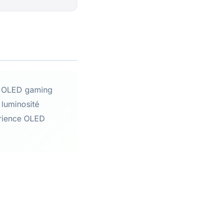
en OLED gaming
luminosité
érience OLED