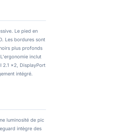
ssive. Le pied en
ED. Les bordures sont
 noirs plus profonds
 L'ergonomie inclut
I 2.1 x2, DisplayPort
gement intégré.
e luminosité de pic
eguard intègre des