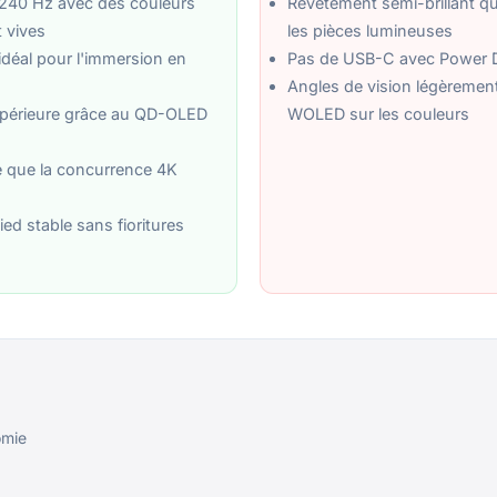
240 Hz avec des couleurs
Revêtement semi-brillant qu
 vives
les pièces lumineuses
déal pour l'immersion en
Pas de USB-C avec Power D
Angles de vision légèrement
périeure grâce au QD-OLED
WOLED sur les couleurs
le que la concurrence 4K
ied stable sans fioritures
omie