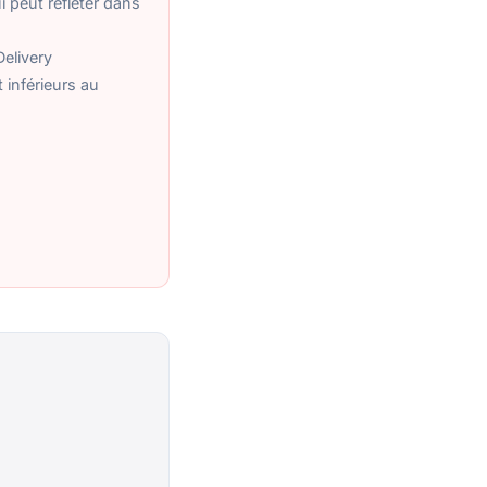
i peut refléter dans
elivery
 inférieurs au