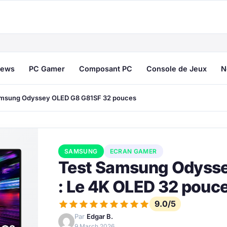
ews
PC Gamer
Composant PC
Console de Jeux
N
msung Odyssey OLED G8 G81SF 32 pouces
SAMSUNG
ECRAN GAMER
Test Samsung Odyss
: Le 4K OLED 32 pouc
9.0/5
Par
Edgar B.
9 March 2026