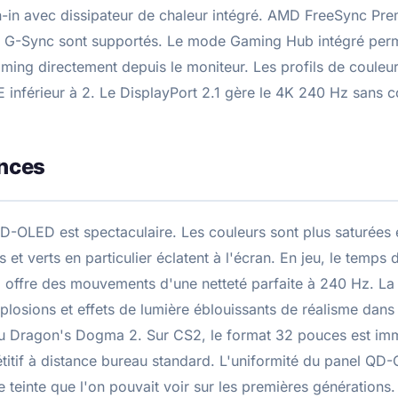
n-in avec dissipateur de chaleur intégré. AMD FreeSync Pr
A G-Sync sont supportés. Le mode Gaming Hub intégré per
ming directement depuis le moniteur. Les profils de couleur
E inférieur à 2. Le DisplayPort 2.1 gère le 4K 240 Hz sans 
nces
D-OLED est spectaculaire. Les couleurs sont plus saturées 
t verts en particulier éclatent à l'écran. En jeu, le temps
D offre des mouvements d'une netteté parfaite à 240 Hz. La
xplosions et effets de lumière éblouissants de réalisme dan
u Dragon's Dogma 2. Sur CS2, le format 32 pouces est imme
itif à distance bureau standard. L'uniformité du panel QD-
e teinte que l'on pouvait voir sur les premières générations.