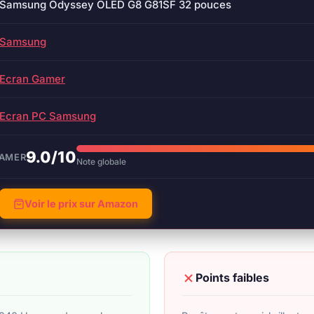
Samsung Odyssey OLED G8 G81SF 32 pouces
Samsung
Ecran Gamer
Ecran PC Samsung
9.0/10
GAMER
Note globale
Voir le prix sur Amazon
Points faibles